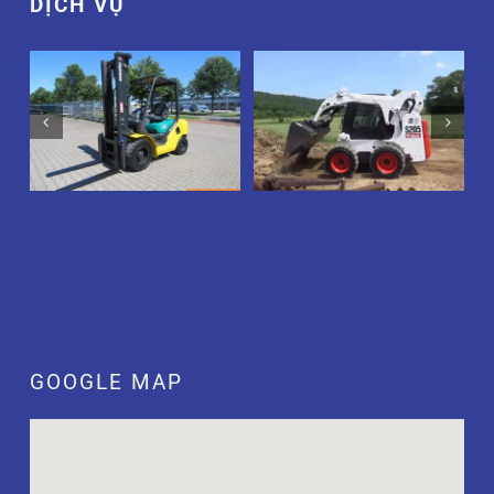
DỊCH VỤ
Thông Tin Xe Nâng
GOOGLE MAP