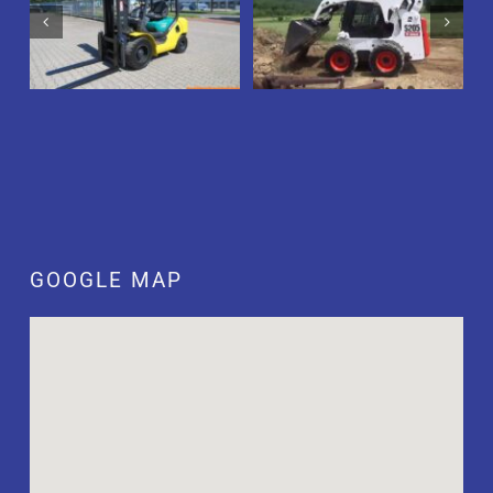
Thông Tin Xe Nâng
GOOGLE MAP